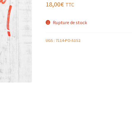
18,00
€
TTC
Rupture de stock
UGS :
7114-PO-S1S2