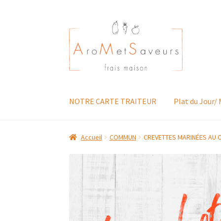
Aller
Aller
à
au
la
contenu
navigation
NOTRE CARTE TRAITEUR
Plat du Jour/
Accueil
COMMUN
CREVETTES MARINÉES AU C