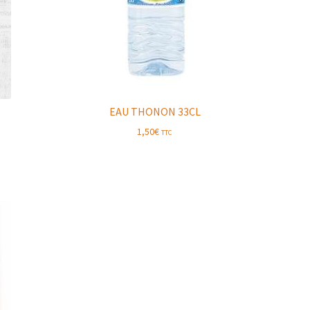
EAU THONON 33CL
1,50
€
TTC