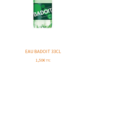
EAU BADOIT 33CL
1,50
€
TTC