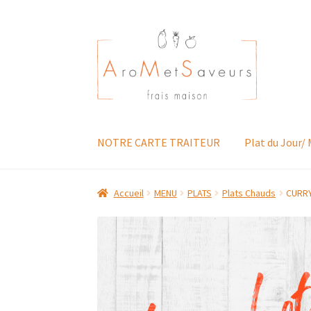
Aller
Aller
à
au
la
contenu
navigation
NOTRE CARTE TRAITEUR
Plat du Jour/
Accueil
MENU
PLATS
Plats Chauds
CURRY