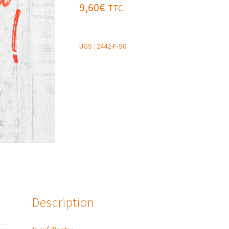
9,60
€
TTC
UGS :
2442-F-S0
Description