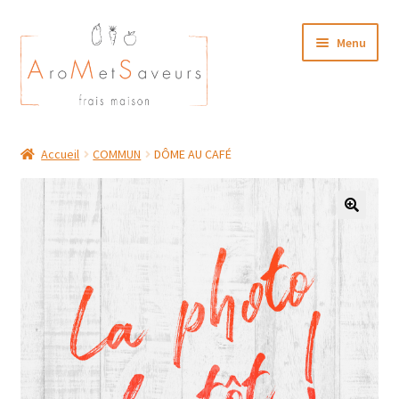
Aller
Aller
Menu
à
au
la
contenu
navigation
NOTRE CARTE TRAITEUR
Accueil
COMMUN
DÔME AU CAFÉ
Plat du Jour/ Menu Week end
NOS BOUTIQUES
MON COMPTE