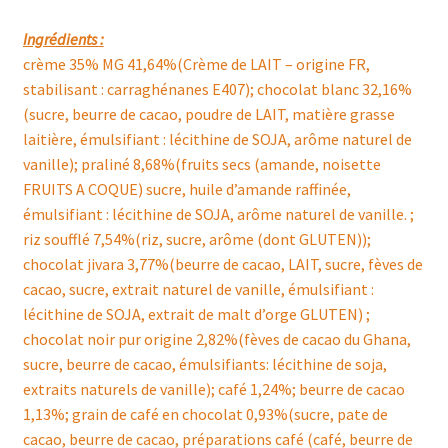
Ingrédients :
crème 35% MG 41,64%(Crème de LAIT – origine FR,
stabilisant : carraghénanes E407); chocolat blanc 32,16%
(sucre, beurre de cacao, poudre de LAIT, matière grasse
laitière, émulsifiant : lécithine de SOJA, arôme naturel de
vanille); praliné 8,68%(fruits secs (amande, noisette
FRUITS A COQUE) sucre, huile d’amande raffinée,
émulsifiant : lécithine de SOJA, arôme naturel de vanille. ;
riz soufflé 7,54%(riz, sucre, arôme (dont GLUTEN));
chocolat jivara 3,77%(beurre de cacao, LAIT, sucre, fèves de
cacao, sucre, extrait naturel de vanille, émulsifiant :
lécithine de SOJA, extrait de malt d’orge GLUTEN) ;
chocolat noir pur origine 2,82%(fèves de cacao du Ghana,
sucre, beurre de cacao, émulsifiants: lécithine de soja,
extraits naturels de vanille); café 1,24%; beurre de cacao
1,13%; grain de café en chocolat 0,93%(sucre, pate de
cacao, beurre de cacao, préparations café (café, beurre de