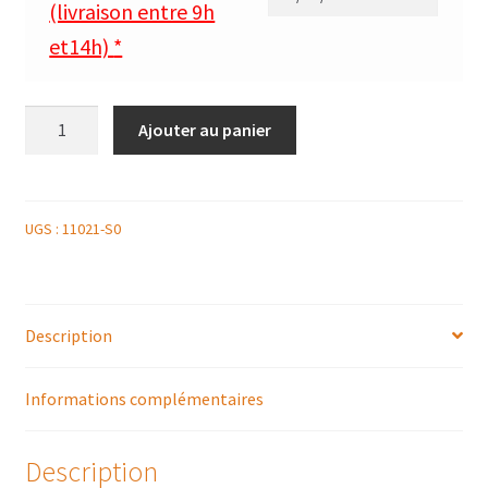
(livraison entre 9h
et14h)
*
quantité
Ajouter au panier
de
DÔME
AU
CAFÉ
UGS :
11021-S0
Description
Informations complémentaires
Description