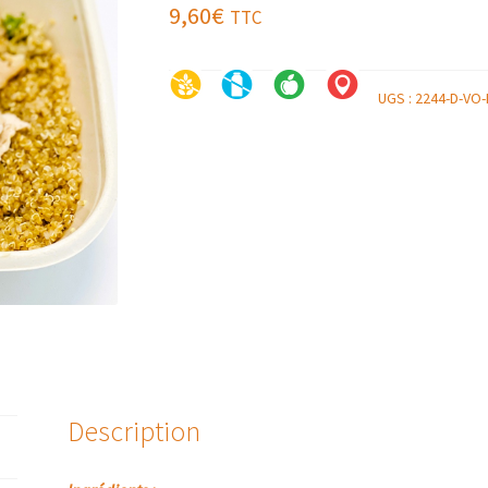
9,60
€
TTC
UGS :
2244-D-VO-
Description