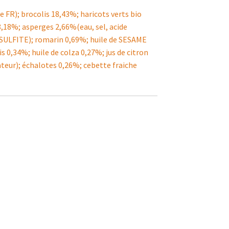
 FR); brocolis 18,43%; haricots verts bio
 8,18%; asperges 2,66%(eau, sel, acide
el SULFITE); romarin 0,69%; huile de SESAME
is 0,34%; huile de colza 0,27%; jus de citron
teur); échalotes 0,26%; cebette fraiche