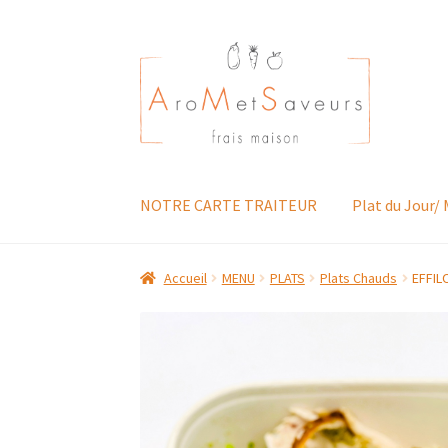
Aller
Aller
à
au
la
contenu
navigation
NOTRE CARTE TRAITEUR
Plat du Jour/
Accueil
MENU
PLATS
Plats Chauds
EFFIL