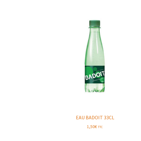
EAU BADOIT 33CL
1,50
€
TTC