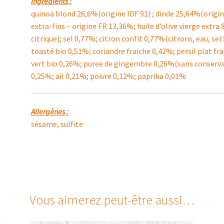
Ingrédients :
quinoa blond 26,6%(origine IDF 91) ; dinde 25,64%(origine
extra-fins – origine FR 13,36%; huile d’olive vierge extra
citrique); sel 0,77%; citron confit 0,77%(citrons, eau, s
toasté bio 0,51%; coriandre fraiche 0,42%; persil plat fra
vert bio 0,26%; puree de gingembre 0,26%(sans conserva
0,25%; ail 0,21%; poivre 0,12%; paprika 0,01%
Allergènes :
sésame, sulfite
Vous aimerez peut-être aussi…