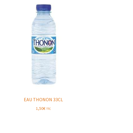
EAU THONON 33CL
1,50
€
TTC