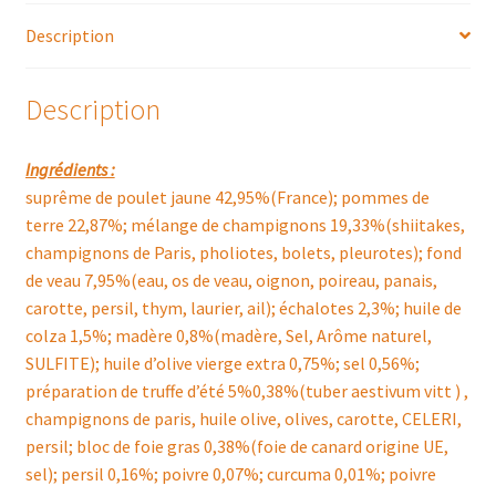
SAUCE
Description
PÉRIGOURDINE
Description
Ingrédients :
suprême de poulet jaune 42,95%(France); pommes de
terre 22,87%; mélange de champignons 19,33%(shiitakes,
champignons de Paris, pholiotes, bolets, pleurotes); fond
de veau 7,95%(eau, os de veau, oignon, poireau, panais,
carotte, persil, thym, laurier, ail); échalotes 2,3%; huile de
colza 1,5%; madère 0,8%(madère, Sel, Arôme naturel,
SULFITE); huile d’olive vierge extra 0,75%; sel 0,56%;
préparation de truffe d’été 5%0,38%(tuber aestivum vitt ) ,
champignons de paris, huile olive, olives, carotte, CELERI,
persil; bloc de foie gras 0,38%(foie de canard origine UE,
sel); persil 0,16%; poivre 0,07%; curcuma 0,01%; poivre