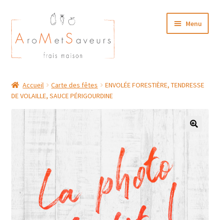
Aller
Aller
Menu
à
au
la
contenu
navigation
NOTRE CARTE TRAITEUR
Accueil
Carte des fêtes
ENVOLÉE FORESTIÈRE, TENDRESSE
DE VOLAILLE, SAUCE PÉRIGOURDINE
Plat du Jour/ Menu Week end
NOS BOUTIQUES
MON COMPTE