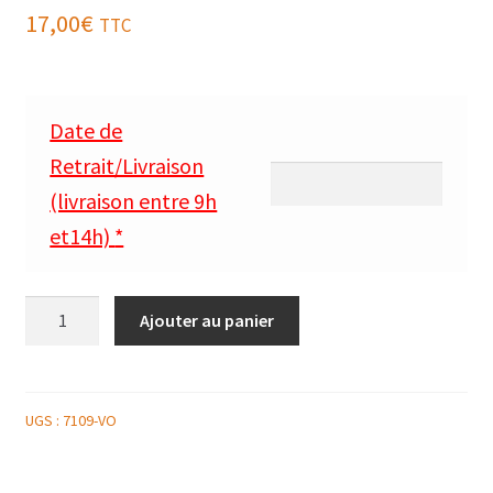
17,00
€
TTC
Date de
Retrait/Livraison
(livraison entre 9h
et14h)
*
quantité
Ajouter au panier
de
ENVOLÉE
FORESTIÈRE,
TENDRESSE
UGS :
7109-VO
DE
VOLAILLE,