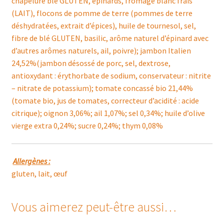
chapelure blé GLUTEN, épinards, fromage blanc frais
(LAIT), flocons de pomme de terre (pommes de terre
déshydratées, extrait d’épices), huile de tournesol, sel,
fibre de blé GLUTEN, basilic, arôme naturel d’épinard avec
d’autres arômes naturels, ail, poivre); jambon Italien
24,52%(jambon désossé de porc, sel, dextrose,
antioxydant : érythorbate de sodium, conservateur : nitrite
– nitrate de potassium); tomate concassé bio 21,44%
(tomate bio, jus de tomates, correcteur d’acidité : acide
citrique); oignon 3,06%; ail 1,07%; sel 0,34%; huile d’olive
vierge extra 0,24%; sucre 0,24%; thym 0,08%
Allergènes :
gluten, lait, œuf
Vous aimerez peut-être aussi…