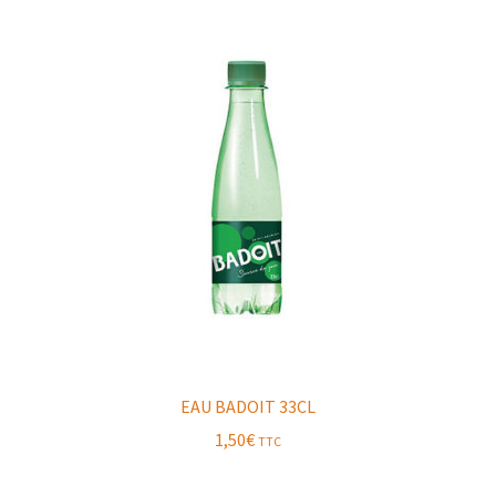
EAU BADOIT 33CL
1,50
€
TTC