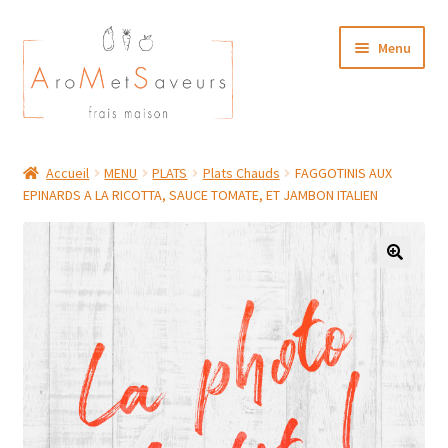
Aller
Aller
Menu
à
au
la
contenu
navigation
NOTRE CARTE TRAITEUR
Accueil
MENU
PLATS
Plats Chauds
FAGGOTINIS AUX
EPINARDS A LA RICOTTA, SAUCE TOMATE, ET JAMBON ITALIEN
Plat du Jour/ Menu Week end
NOS BOUTIQUES
MON COMPTE