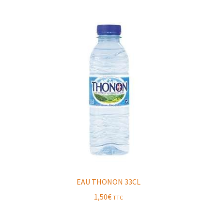
EAU THONON 33CL
1,50
€
TTC