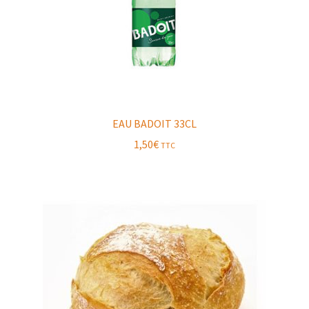
EAU BADOIT 33CL
1,50
€
TTC