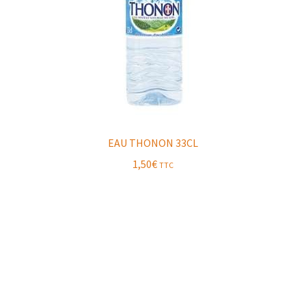
EAU THONON 33CL
1,50
€
TTC