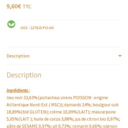
9,60
€
TTC
UGS :
2276-D-PO-AH
Description
Description
Ingrédients :
lieu noir 33,63%(pollachius virens POISSON -origine
Atllantique Nord-Est ( MSC)); épinards 24%; boulgour cuit
18,89%(blé GLUTEN); crème 10,09%(LAIT); mascarpone
5,05%(LAIT ); huile de colza 3,88%; jus de citron bio 0,97%;
pâte de SESAME 0,97%; ail 0,73%; romarin 0,66%; oignon