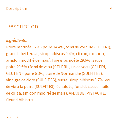
D'UN
Description
ROUGE
DELICAT
A
Description
LA
FLEUR
Ingrédients :
D'HIBISCUS
Poire marinée 37% (poire 34.4%, fond de volaille (CELERI),
glaci de betterave, sirop hibiscus 0.4%, citron, romarin,
amidon modifié de maïs), foie gras poêlé 29.6%, sauce
poire 29.6% (fond de veau (CELERI), jus de veau (CELERI,
GLUTEN), poire 6.8%, poiré de Normandie (SULFITES),
vinaigre de cidre (SULFITES), sucre, sirop hibiscus 0.7%, eau
de vie à la poire (SULFITES), échalote, fond de sauce, huile
de colza, amidon modifié de maïs), AMANDE, PISTACHE,
fleur d’hibiscus