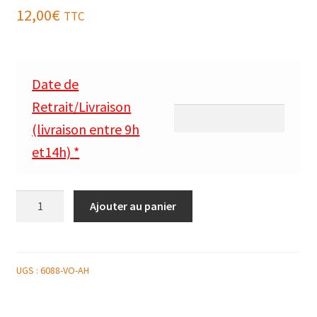
12,00
€
TTC
Date de
Retrait/Livraison
(livraison entre 9h
et14h)
*
quantité
Ajouter au panier
de
FOIE
GRAS
POÊLÉ,
UGS :
6088-VO-AH
POIRE
TEINTÉE