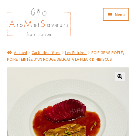
Aller
Aller
Menu
à
au
la
contenu
navigation
NOTRE CARTE TRAITEUR
Accueil
Carte des fêtes
Les Entrées
FOIE GRAS POÊLÉ,
POIRE TEINTÉE D’UN ROUGE DELICAT A LA FLEUR D’HIBISCUS
Plat du Jour/ Menu Week end
NOS BOUTIQUES
MON COMPTE