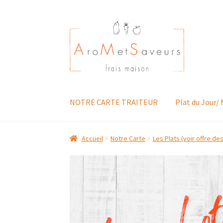
Aller
Aller
à
au
la
contenu
navigation
NOTRE CARTE TRAITEUR
Plat du Jour/
Accueil
Notre Carte
Les Plats (voir offre de