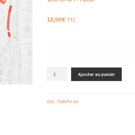
18,90
€
TTC
quantité
Ajouter au panier
de
GAMBAS
CROUSTILLANTES
AU
UGS :
7249-PO-AH
CURRY,
POLENTA
ET
PETITS