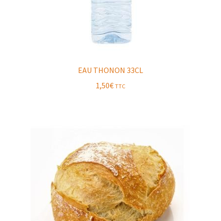
EAU THONON 33CL
1,50
€
TTC