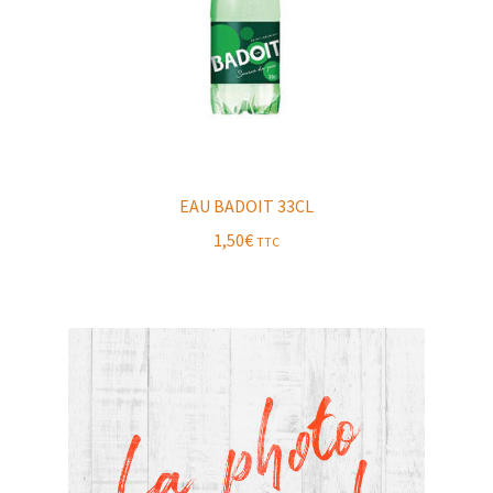
EAU BADOIT 33CL
1,50
€
TTC