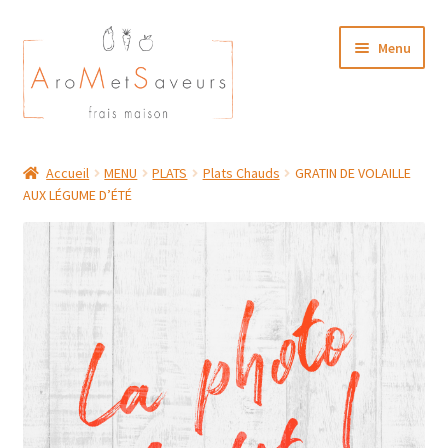
Aller
Aller
Menu
à
au
la
contenu
navigation
NOTRE CARTE TRAITEUR
Accueil
MENU
PLATS
Plats Chauds
GRATIN DE VOLAILLE
AUX LÉGUME D’ÉTÉ
Plat du Jour/ Menu Week end
NOS BOUTIQUES
MON COMPTE