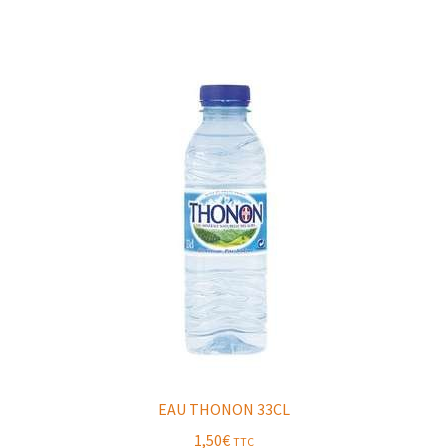
EAU THONON 33CL
1,50
€
TTC