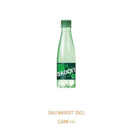
EAU BADOIT 33CL
1,50
€
TTC