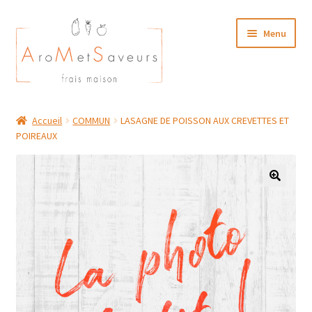
Aller
Aller
Menu
à
au
la
contenu
navigation
NOTRE CARTE TRAITEUR
Accueil
COMMUN
LASAGNE DE POISSON AUX CREVETTES ET
POIREAUX
Plat du Jour/ Menu Week end
NOS BOUTIQUES
MON COMPTE