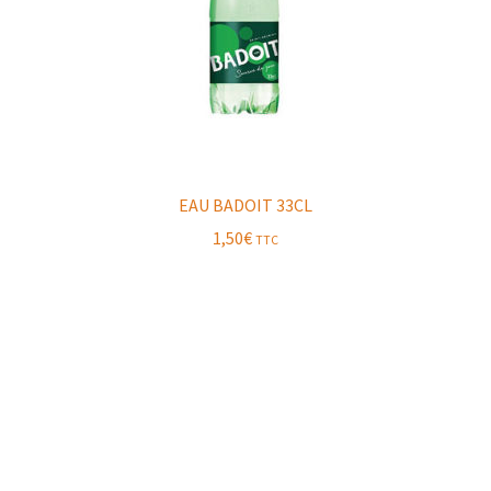
EAU BADOIT 33CL
1,50
€
TTC