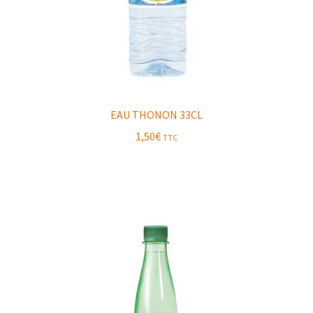
EAU THONON 33CL
1,50
€
TTC