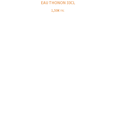
EAU THONON 33CL
1,50
€
TTC