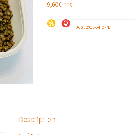
9,60
€
TTC
UGS :
2310-D-PO-PE
Description