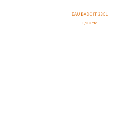
EAU BADOIT 33CL
1,50
€
TTC