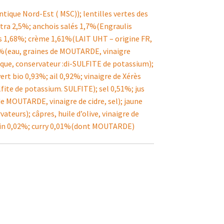
tique Nord-Est ( MSC)); lentilles vertes des
extra 2,5%; anchois salés 1,7%(Engraulis
es 1,68%; crème 1,61%(LAIT UHT – origine FR,
41%(eau, graines de MOUTARDE, vinaigre
itrique, conservateur :di-SULFITE de potassium);
vert bio 0,93%; ail 0,92%; vinaigre de Xérès
fite de potassium. SULFITE); sel 0,51%; jus
 MOUTARDE, vinaigre de cidre, sel); jaune
ateurs); câpres, huile d’olive, vinaigre de
umin 0,02%; curry 0,01%(dont MOUTARDE)