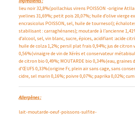
Ingrédients :
lieu noir 32,8%(pollachius virens POISSON -origine Atllan
yvelines 31,69%; petit pois 20,07%; huile d’olive vierge 
encrasicolus POISSON, sel, huile de tournesol); échalot
stabilisant : carraghénanes); moutarde à l’ancienne 1,
d’alcool, sel, vin blanc, sucre, épices, acidifiant :acide c
huile de colza 1,2%; persil plat frais 0,94%; jus de citron 
0,56%(vinaigre de vin de Xérès et conservateur métabisul
de citron bio 0,49%; MOUTARDE bio 0,34%(eau, graines de
d’ŒUFS 0,33%(origine Fr, plein air sans cage, sans conserv
cidre, sel marin 0,16%; poivre 0,07%; paprika 0,02%; c
Allergènes :
lait-moutarde-oeuf-poissons-sulfite-