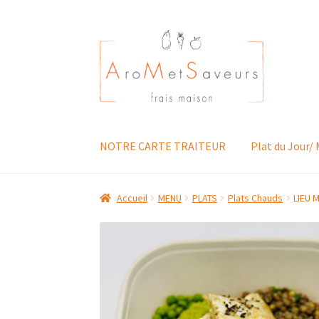
Aller
Aller
à
au
la
contenu
navigation
NOTRE CARTE TRAITEUR
Plat du Jour/
Accueil
MENU
PLATS
Plats Chauds
LIEU 