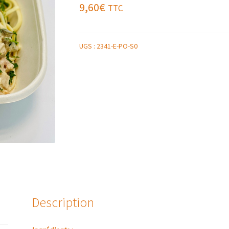
9,60
€
TTC
UGS :
2341-E-PO-S0
Description