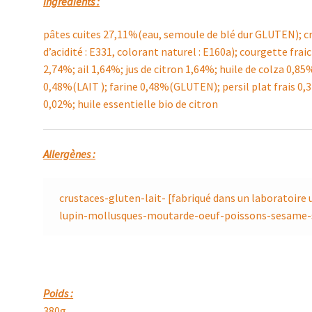
Ingrédients :
pâtes cuites 27,11%(eau, semoule de blé dur GLUTEN); c
d’acidité : E331, colorant naturel : E160a); courgette f
2,74%; ail 1,64%; jus de citron 1,64%; huile de colza 0,85%
0,48%(LAIT ); farine 0,48%(GLUTEN); persil plat frais 0,3
0,02%; huile essentielle bio de citron
Allergènes :
crustaces-gluten-lait- [fabriqué dans un laboratoire ut
lupin-mollusques-moutarde-oeuf-poissons-sesame-s
Poids :
380g