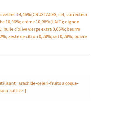
revettes 14,46%(CRUSTACES, sel, correcteur
raiche 10,96%; crème 10,96%(LAIT); oignon
; huile d’olive vierge extra 0,66%; beurre
2%; zeste de citron 0,28%; sel 0,28%; poivre
ilisant : arachide-celeri-fruits a coque-
oja-sulfite-]