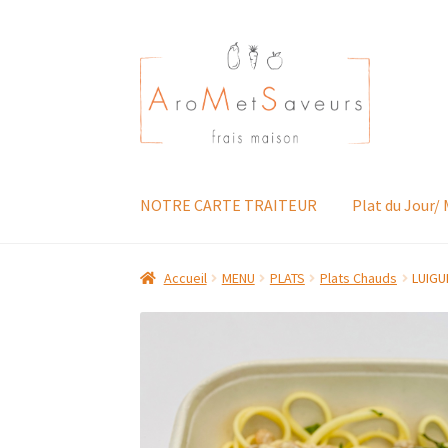
Aller
Aller
à
au
la
contenu
navigation
NOTRE CARTE TRAITEUR
Plat du Jour/
Accueil
MENU
PLATS
Plats Chauds
LUIGU