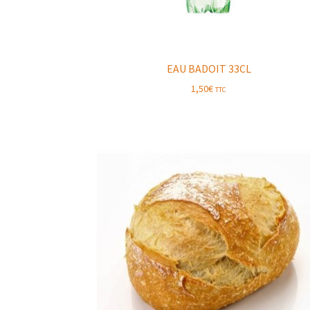
EAU BADOIT 33CL
1,50
€
TTC