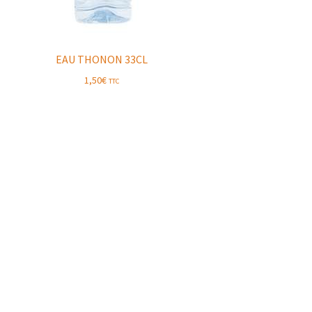
EAU THONON 33CL
1,50
€
TTC