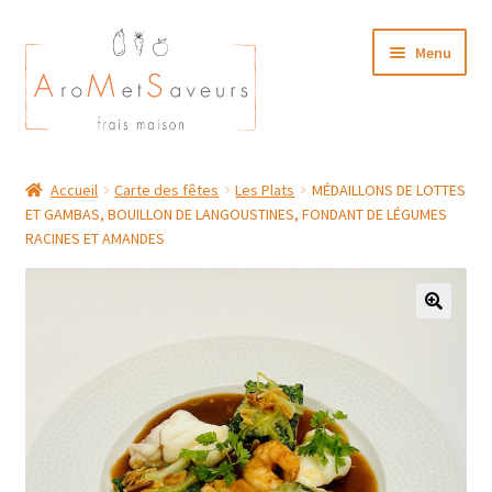
Aller
Aller
Menu
à
au
la
contenu
navigation
NOTRE CARTE TRAITEUR
Accueil
Carte des fêtes
Les Plats
MÉDAILLONS DE LOTTES
ET GAMBAS, BOUILLON DE LANGOUSTINES, FONDANT DE LÉGUMES
Plat du Jour/ Menu Week end
RACINES ET AMANDES
NOS BOUTIQUES
MON COMPTE