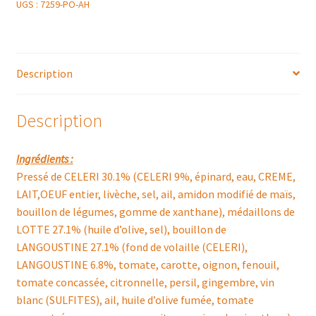
LOTTES
UGS :
7259-PO-AH
ET
GAMBAS,
BOUILLON
Description
DE
LANGOUSTINES,
FONDANT
Description
DE
LÉGUMES
Ingrédients :
RACINES
Pressé de CELERI 30.1% (CELERI 9%, épinard, eau, CREME,
ET
LAIT,OEUF entier, livèche, sel, ail, amidon modifié de maïs,
AMANDES
bouillon de légumes, gomme de xanthane), médaillons de
LOTTE 27.1% (huile d’olive, sel), bouillon de
LANGOUSTINE 27.1% (fond de volaille (CELERI),
LANGOUSTINE 6.8%, tomate, carotte, oignon, fenouil,
tomate concassée, citronnelle, persil, gingembre, vin
blanc (SULFITES), ail, huile d’olive fumée, tomate