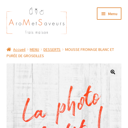
Aller
Aller
Menu
à
au
la
contenu
navigation
NOTRE CARTE TRAITEUR
Accueil
MENU
DESSERTS
MOUSSE FROMAGE BLANC ET
PURÉE DE GROSEILLES
Plat du Jour/ Menu Week end
NOS BOUTIQUES
MON COMPTE