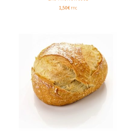
1,50
€
TTC