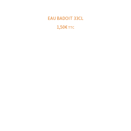
EAU BADOIT 33CL
1,50
€
TTC