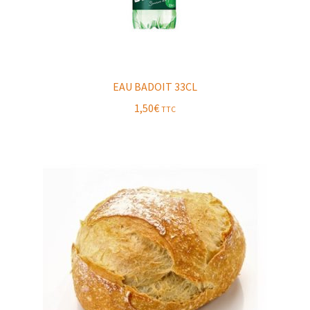
EAU BADOIT 33CL
1,50
€
TTC