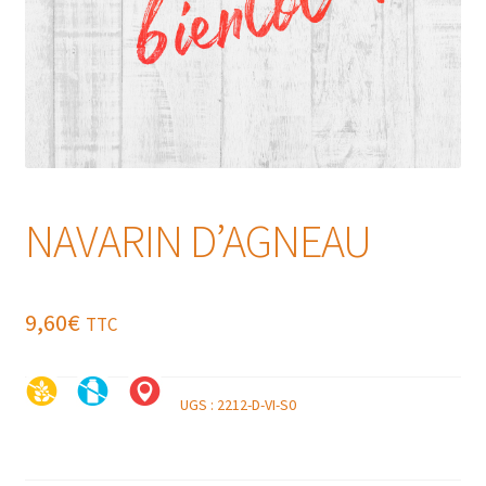
NAVARIN D’AGNEAU
9,60
€
TTC
UGS :
2212-D-VI-S0