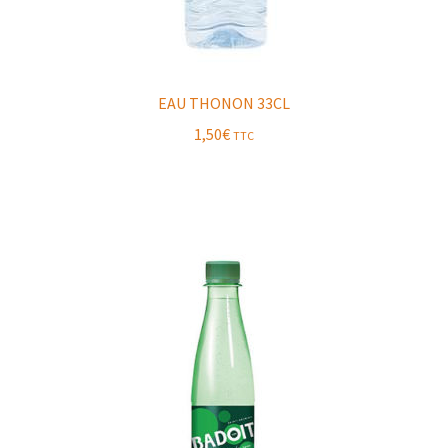
EAU THONON 33CL
1,50
€
TTC