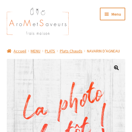
Aller
Aller
Menu
à
au
la
contenu
navigation
NOTRE CARTE TRAITEUR
Accueil
MENU
PLATS
Plats Chauds
NAVARIN D’AGNEAU
Plat du Jour/ Menu Week end
NOS BOUTIQUES
MON COMPTE