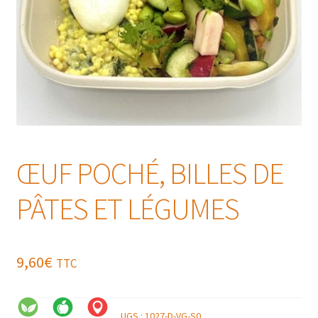
ŒUF POCHÉ, BILLES DE
PÂTES ET LÉGUMES
9,60
€
TTC
UGS :
1027-D-VG-S0