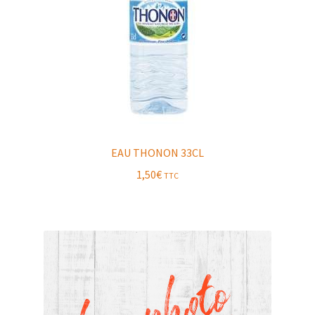
EAU THONON 33CL
1,50
€
TTC