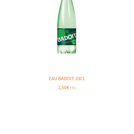
EAU BADOIT 33CL
1,50
€
TTC