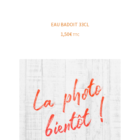
EAU BADOIT 33CL
1,50
€
TTC