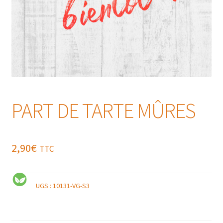
PART DE TARTE MÛRES
2,90
€
TTC
UGS :
10131-VG-S3