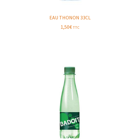
EAU THONON 33CL
1,50
€
TTC