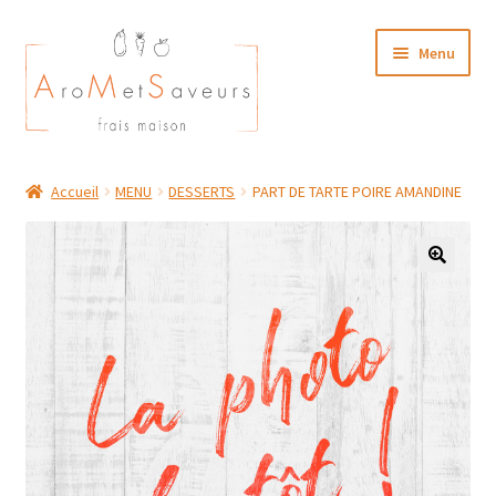
Aller
Aller
Menu
à
au
la
contenu
navigation
NOTRE CARTE TRAITEUR
Accueil
MENU
DESSERTS
PART DE TARTE POIRE AMANDINE
Plat du Jour/ Menu Week end
NOS BOUTIQUES
MON COMPTE