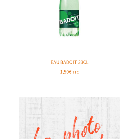
EAU BADOIT 33CL
1,50
€
TTC