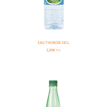
EAU THONON 33CL
1,50
€
TTC