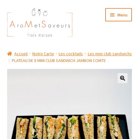
Aller
Aller
Menu
à
au
la
contenu
navigation
NOTRE CARTE TRAITEUR
Accueil
Notre Carte
Les cocktails
Les mini club sandwichs
PLATEAU DE 8 MINI CLUB SANDWICH JAMBON COMTE
Plat du Jour/ Menu Week end
NOS BOUTIQUES
MON COMPTE