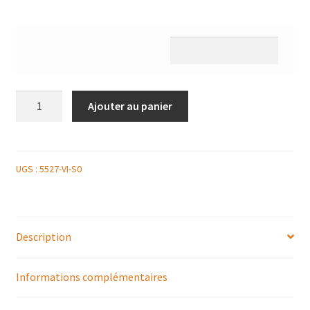
quantité
Ajouter au panier
de
PLATEAU
DE
8
UGS :
5527-VI-S0
MINI
CLUB
SANDWICH
Description
JAMBON
COMTE
Informations complémentaires