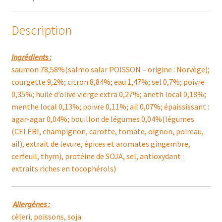
ET
MENTHE
Description
Ingrédients :
saumon 78,58%(salmo salar POISSON – origine : Norvège);
courgette 9,2%; citron 8,84%; eau 1,47%; sel 0,7%; poivre
0,35%; huile d’olive vierge extra 0,27%; aneth local 0,18%;
menthe local 0,13%; poivre 0,11%; ail 0,07%; épaississant :
agar-agar 0,04%; bouillon de légumes 0,04%(légumes
(CELERI, champignon, carotte, tomate, oignon, poireau,
ail), extrait de levure, épices et aromates gingembre,
cerfeuil, thym), protéine de SOJA, sel, antioxydant :
extraits riches en tocophérols)
Allergènes :
cèleri, poissons, soja