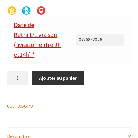
Date de
Retrait/Livraison
(livraison entre 9h
et14h)
*
quantité
Ajouter au panier
de
PLATEAU
DE
SAUMON
UGS :
9050-PO
AU
POIVRE
SAUCE
Description
COURGETTE