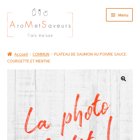
Aller
Aller
Menu
à
au
la
contenu
navigation
NOTRE CARTE TRAITEUR
Accueil
COMMUN
PLATEAU DE SAUMON AU POIVRE SAUCE
COURGETTE ET MENTHE
Plat du Jour/ Menu Week end
NOS BOUTIQUES
MON COMPTE