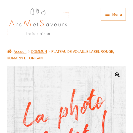
Aller
Aller
Menu
à
au
la
contenu
navigation
NOTRE CARTE TRAITEUR
Accueil
COMMUN
PLATEAU DE VOLAILLE LABEL ROUGE,
ROMARIN ET ORIGAN
Plat du Jour/ Menu Week end
NOS BOUTIQUES
MON COMPTE