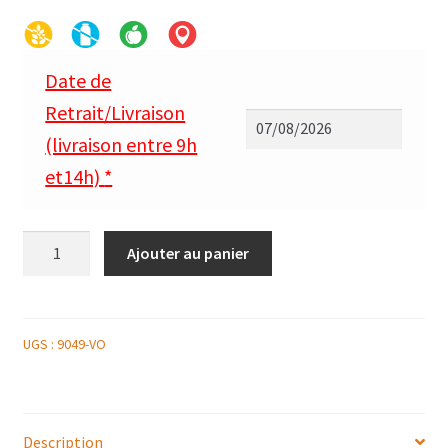
Date de
Retrait/Livraison
(livraison entre 9h
et14h)
*
quantité
Ajouter au panier
de
PLATEAU
DE
VOLAILLE
UGS :
9049-VO
LABEL
ROUGE,
ROMARIN
Description
ET