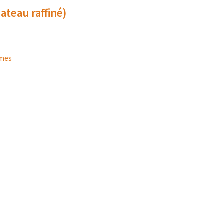
lateau raffiné)
umes