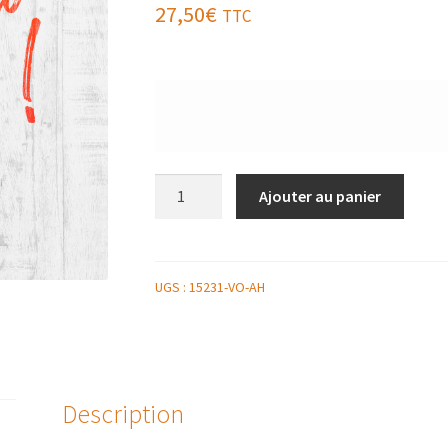
27,50
€
TTC
quantité
Ajouter au panier
de
PLATEAU
REPAS
RAFFINÉ
UGS :
15231-VO-AH
/
LES
CHATEAUX
&
Description
VOLAILLE