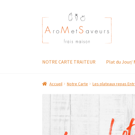
Aller
Aller
à
au
la
contenu
navigation
NOTRE CARTE TRAITEUR
Plat du Jour/
Accueil
Notre Carte
Les plateaux repas Entr