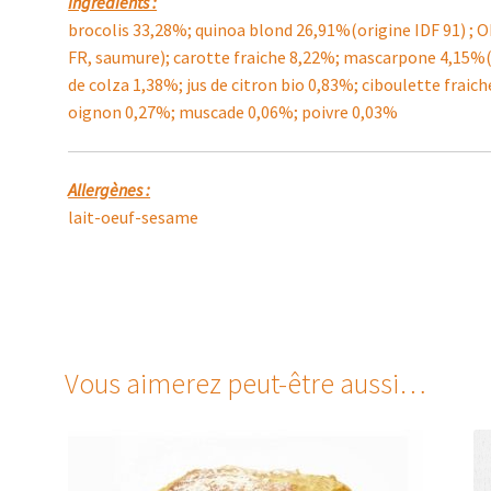
Ingrédients :
brocolis 33,28%; quinoa blond 26,91%(origine IDF 91) ; 
FR, saumure); carotte fraiche 8,22%; mascarpone 4,15%(L
de colza 1,38%; jus de citron bio 0,83%; ciboulette fraic
oignon 0,27%; muscade 0,06%; poivre 0,03%
Allergènes :
lait-oeuf-sesame
Vous aimerez peut-être aussi…