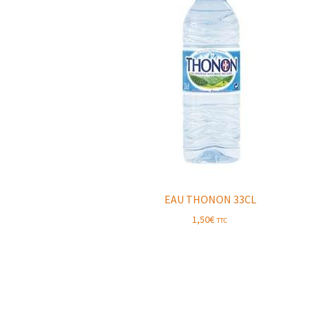
EAU THONON 33CL
1,50
€
TTC