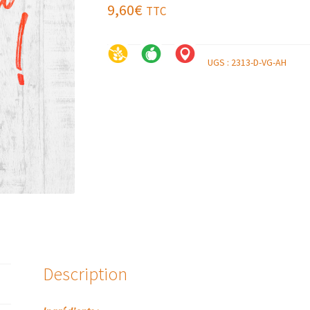
9,60
€
TTC
UGS :
2313-D-VG-AH
Description