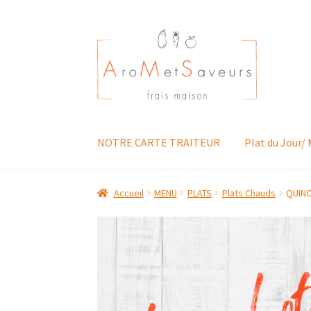
Aller
Aller
à
au
la
contenu
navigation
NOTRE CARTE TRAITEUR
Plat du Jour/
Accueil
MENU
PLATS
Plats Chauds
QUINO