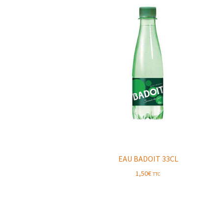
EAU BADOIT 33CL
1,50
€
TTC