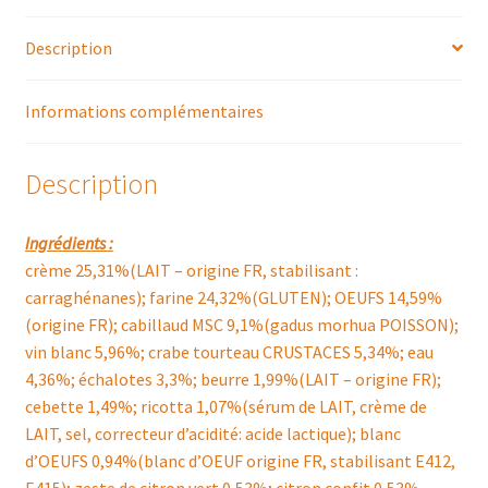
AU
Description
CITRON
VERT,
FUMET
Informations complémentaires
MOUSSEUX
Description
Ingrédients :
crème 25,31%(LAIT – origine FR, stabilisant :
carraghénanes); farine 24,32%(GLUTEN); OEUFS 14,59%
(origine FR); cabillaud MSC 9,1%(gadus morhua POISSON);
vin blanc 5,96%; crabe tourteau CRUSTACES 5,34%; eau
4,36%; échalotes 3,3%; beurre 1,99%(LAIT – origine FR);
cebette 1,49%; ricotta 1,07%(sérum de LAIT, crème de
LAIT, sel, correcteur d’acidité: acide lactique); blanc
d’OEUFS 0,94%(blanc d’OEUF origine FR, stabilisant E412,