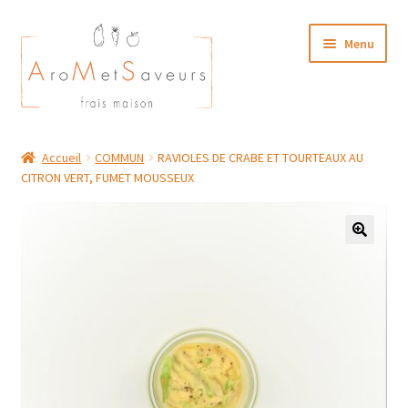
Aller
Aller
Menu
à
au
la
contenu
navigation
NOTRE CARTE TRAITEUR
Accueil
COMMUN
RAVIOLES DE CRABE ET TOURTEAUX AU
CITRON VERT, FUMET MOUSSEUX
Plat du Jour/ Menu Week end
NOS BOUTIQUES
MON COMPTE