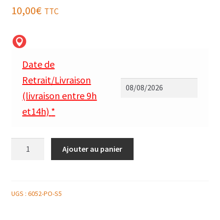
10,00
€
TTC
Date de
Retrait/Livraison
(livraison entre 9h
et14h)
*
quantité
Ajouter au panier
de
RAVIOLES
DE
CRABE
UGS :
6052-PO-S5
ET
TOURTEAUX