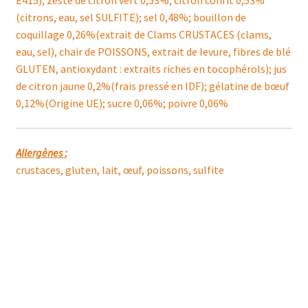
E415); zeste de citron vert 0,53%; citron confit 0,53%
(citrons, eau, sel SULFITE); sel 0,48%; bouillon de
coquillage 0,26%(extrait de Clams CRUSTACES (clams,
eau, sel), chair de POISSONS, extrait de levure, fibres de blé
GLUTEN, antioxydant : extraits riches en tocophérols); jus
de citron jaune 0,2%(frais pressé en IDF); gélatine de bœuf
0,12%(Origine UE); sucre 0,06%; poivre 0,06%
Allergènes :
crustaces, gluten, lait, œuf, poissons, sulfite