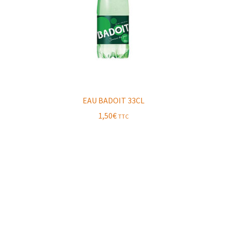
EAU BADOIT 33CL
1,50
€
TTC