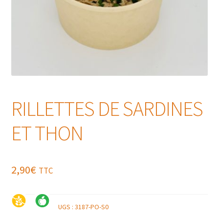
RILLETTES DE SARDINES
ET THON
2,90
€
TTC
UGS :
3187-PO-S0