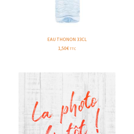
EAU THONON 33CL
1,50
€
TTC