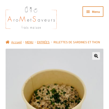
Aller
Aller
Menu
à
au
la
contenu
navigation
NOTRE CARTE TRAITEUR
Accueil
MENU
ENTRÉES
RILLETTES DE SARDINES ET THON
Plat du Jour/ Menu Week end
NOS BOUTIQUES
MON COMPTE