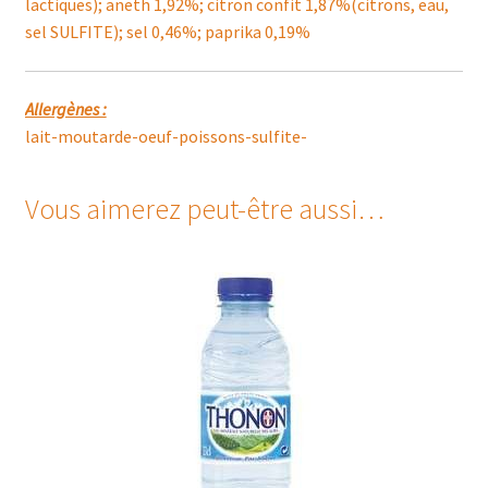
lactiques); aneth 1,92%; citron confit 1,87%(citrons, eau,
sel SULFITE); sel 0,46%; paprika 0,19%
Allergènes :
lait-moutarde-oeuf-poissons-sulfite-
Vous aimerez peut-être aussi…