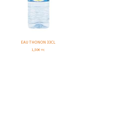
EAU THONON 33CL
1,50
€
TTC