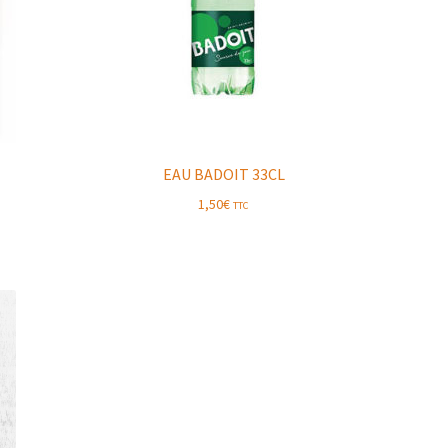
EAU BADOIT 33CL
1,50
€
TTC