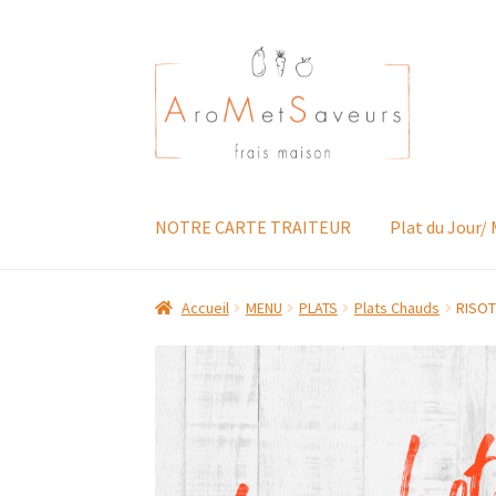
Aller
Aller
à
au
la
contenu
navigation
NOTRE CARTE TRAITEUR
Plat du Jour/
Accueil
MENU
PLATS
Plats Chauds
RISOT