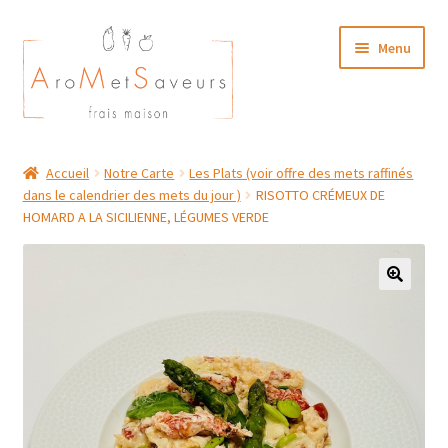
Aller
Aller
Menu
à
au
la
contenu
navigation
NOTRE CARTE TRAITEUR
Accueil
Notre Carte
Les Plats (voir offre des mets raffinés
dans le calendrier des mets du jour )
RISOTTO CRÉMEUX DE
Plat du Jour/ Menu Week end
HOMARD A LA SICILIENNE, LÉGUMES VERDE
NOS BOUTIQUES
MON COMPTE