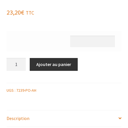
23,20
€
TTC
quantité
Ajouter au panier
de
RISOTTO
CRÉMEUX
DE
UGS :
7239-PO-AH
HOMARD
A
LA
Description
SICILIENNE,
LÉGUMES