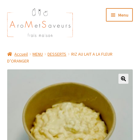
Aller
Aller
Menu
à
au
la
contenu
navigation
NOTRE CARTE TRAITEUR
Accueil
MENU
DESSERTS
RIZ AU LAIT A LA FLEUR
D’ORANGER
Plat du Jour/ Menu Week end
NOS BOUTIQUES
MON COMPTE