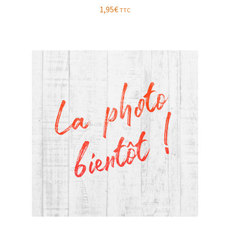
1,95
€
TTC