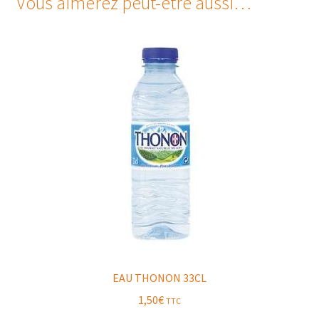
Vous aimerez peut-être aussi…
EAU THONON 33CL
1,50
€
TTC