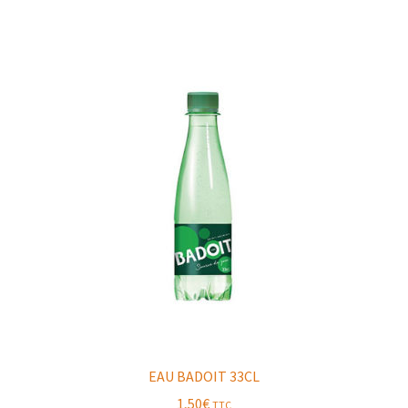
EAU BADOIT 33CL
1,50
€
TTC