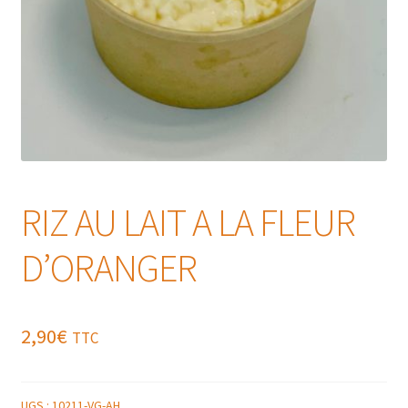
RIZ AU LAIT A LA FLEUR
D’ORANGER
2,90
€
TTC
UGS :
10211-VG-AH