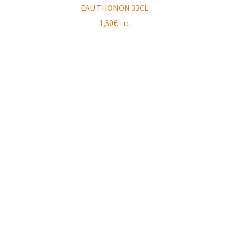
EAU THONON 33CL
1,50
€
TTC