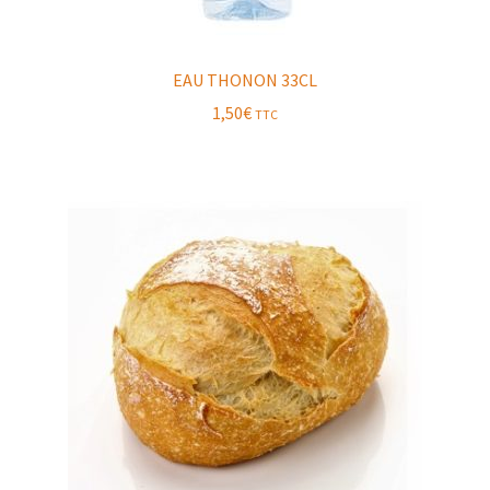
EAU THONON 33CL
1,50
€
TTC