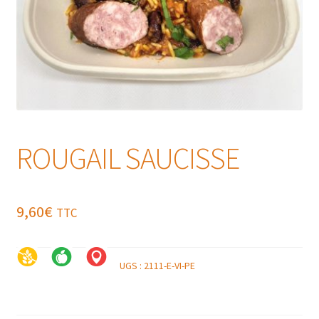
ROUGAIL SAUCISSE
9,60
€
TTC
UGS :
2111-E-VI-PE