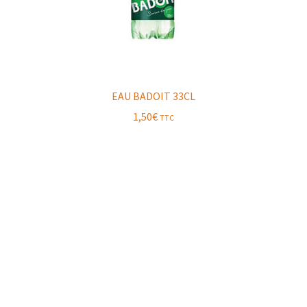
EAU BADOIT 33CL
1,50
€
TTC