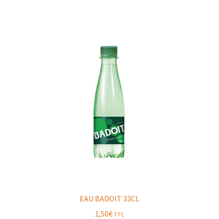
EAU BADOIT 33CL
1,50
€
TTC