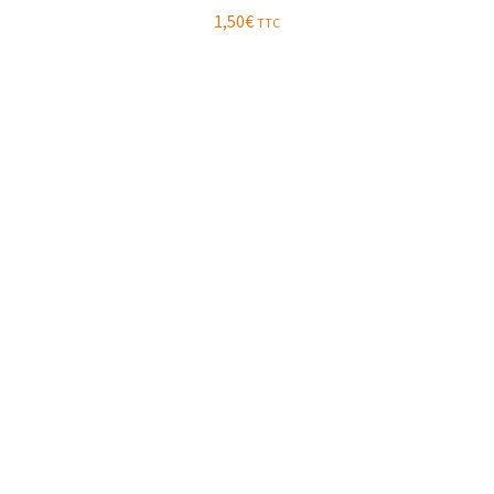
1,50
€
TTC