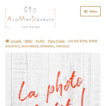
Aller
Aller
Menu
à
au
la
contenu
navigation
NOTRE CARTE TRAITEUR
Accueil
MENU
PLATS
Plats Froids
SALADE BOWL VERDE
(FALAFELS, GUACAMOLE, EPINARDS, TABOULE)
Plat du Jour/ Menu Week end
NOS BOUTIQUES
MON COMPTE