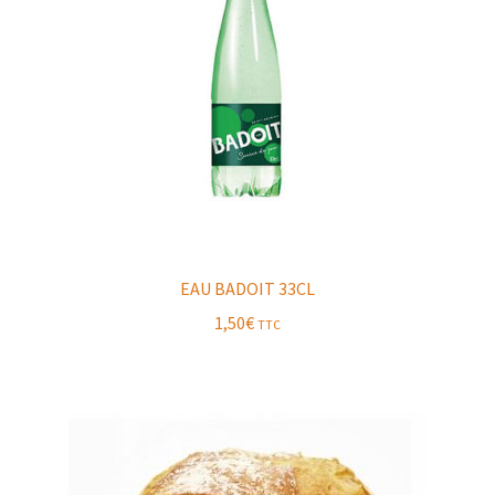
EAU BADOIT 33CL
1,50
€
TTC