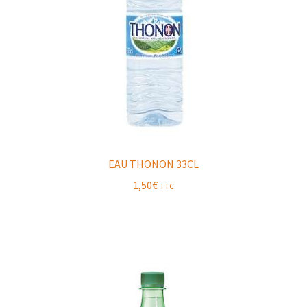
EAU THONON 33CL
1,50
€
TTC