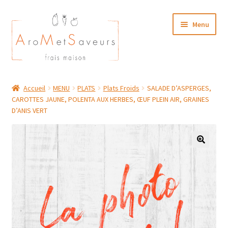
Aller
Aller
Menu
à
au
la
contenu
navigation
NOTRE CARTE TRAITEUR
Accueil
MENU
PLATS
Plats Froids
SALADE D’ASPERGES,
CAROTTES JAUNE, POLENTA AUX HERBES, ŒUF PLEIN AIR, GRAINES
Plat du Jour/ Menu Week end
D’ANIS VERT
NOS BOUTIQUES
MON COMPTE