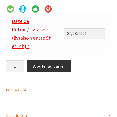
Date de
Retrait/Livraison
(livraison entre 9h
et14h)
*
quantité
Ajouter au panier
de
SALADE
DE
CÉRÉALES,
UGS :
4003-VG-AH
OIGNONS
RÔTIS
ET
Description
ORANGE