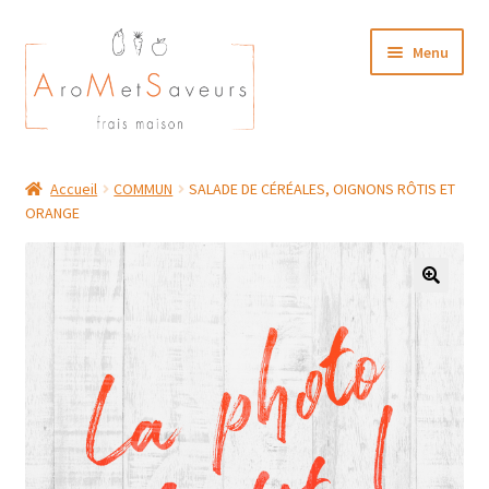
Aller
Aller
Menu
à
au
la
contenu
navigation
NOTRE CARTE TRAITEUR
Accueil
COMMUN
SALADE DE CÉRÉALES, OIGNONS RÔTIS ET
ORANGE
Plat du Jour/ Menu Week end
NOS BOUTIQUES
MON COMPTE