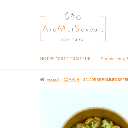
Aller
Aller
à
au
la
contenu
navigation
NOTRE CARTE TRAITEUR
Plat du Jour/
Accueil
COMMUN
SALADE DE POMMES DE T