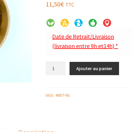
11,50
€
TTC
Date de Retrait/Livraison
(livraison entre 9h et14h)
*
quantité
Ajouter au panier
de
SALADE
DE
POMMES
UGS :
4057-VG
DE
TERRE
CHAMPIGNONS
SAUVAGES