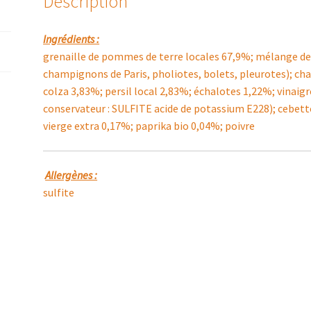
Description
Ingrédients :
grenaille de pommes de terre locales 67,9%; mélange d
champignons de Paris, pholiotes, bolets, pleurotes); cha
colza 3,83%; persil local 2,83%; échalotes 1,22%; vinaigre
conservateur : SULFITE acide de potassium E228); cebette 
vierge extra 0,17%; paprika bio 0,04%; poivre
Allergènes :
sulfite