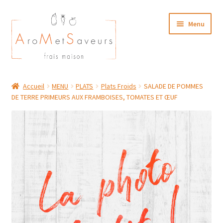
Aller
Aller
Menu
à
au
la
contenu
navigation
NOTRE CARTE TRAITEUR
Accueil
MENU
PLATS
Plats Froids
SALADE DE POMMES
DE TERRE PRIMEURS AUX FRAMBOISES, TOMATES ET ŒUF
Plat du Jour/ Menu Week end
NOS BOUTIQUES
MON COMPTE