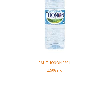
EAU THONON 33CL
1,50
€
TTC