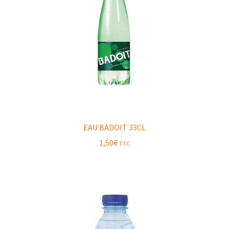
EAU BADOIT 33CL
1,50
€
TTC