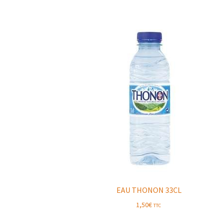
EAU THONON 33CL
1,50
€
TTC