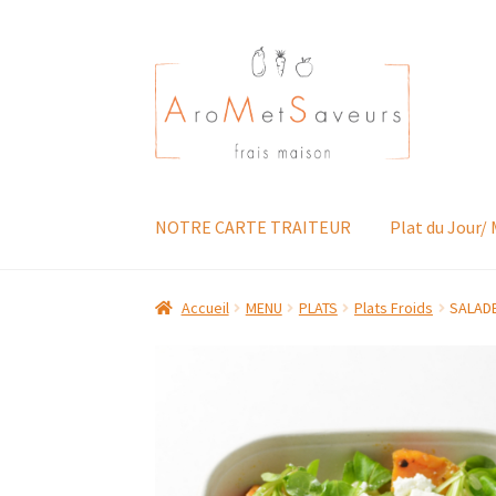
Aller
Aller
à
au
la
contenu
navigation
NOTRE CARTE TRAITEUR
Plat du Jour/
Accueil
MENU
PLATS
Plats Froids
SALADE