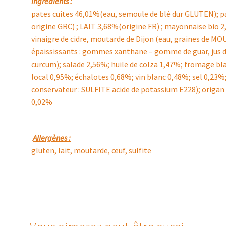
Ingrédients :
pates cuites 46,01%(eau, semoule de blé dur GLUTEN); 
origine GRC) ; LAIT 3,68%(origine FR) ; mayonnaise bio 2
vinaigre de cidre, moutarde de Dijon (eau, graines de MOUT
épaississants : gommes xanthane – gomme de guar, jus d
curcum); salade 2,56%; huile de colza 1,47%; fromage bla
local 0,95%; échalotes 0,68%; vin blanc 0,48%; sel 0,23%;
conservateur : SULFITE acide de potassium E228); origan
0,02%
Allergènes :
gluten, lait, moutarde, œuf, sulfite