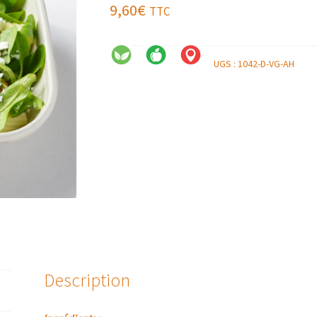
9,60
€
TTC
UGS :
1042-D-VG-AH
Description