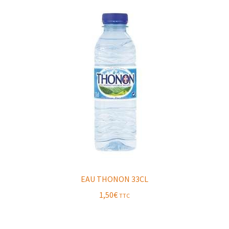
EAU THONON 33CL
1,50
€
TTC