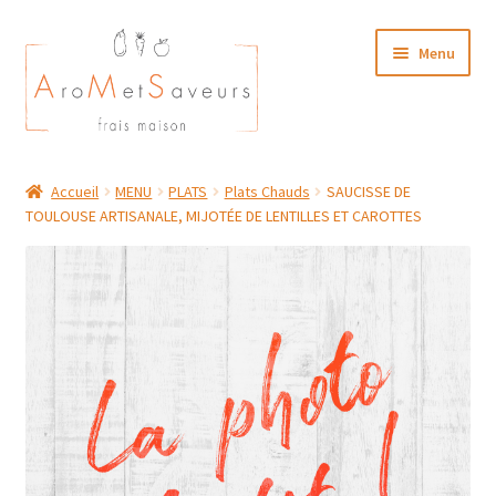
Aller
Aller
Menu
à
au
la
contenu
navigation
NOTRE CARTE TRAITEUR
Accueil
MENU
PLATS
Plats Chauds
SAUCISSE DE
TOULOUSE ARTISANALE, MIJOTÉE DE LENTILLES ET CAROTTES
Plat du Jour/ Menu Week end
NOS BOUTIQUES
MON COMPTE