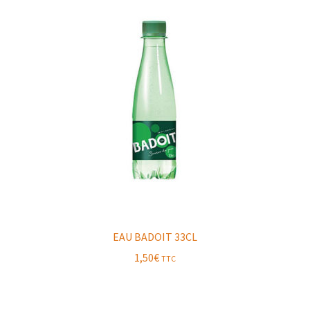
EAU BADOIT 33CL
1,50
€
TTC