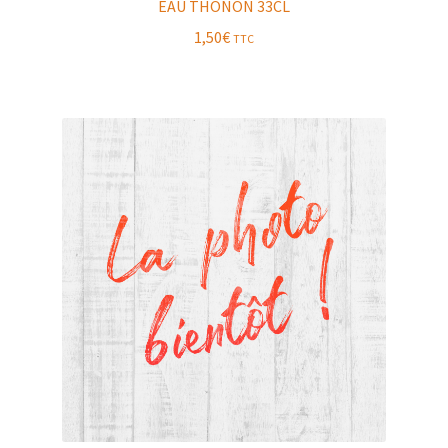
EAU THONON 33CL
1,50
€
TTC