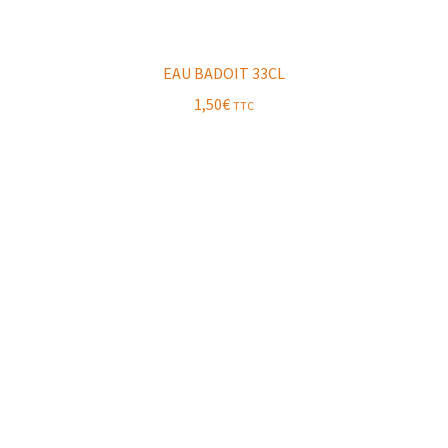
EAU BADOIT 33CL
1,50
€
TTC