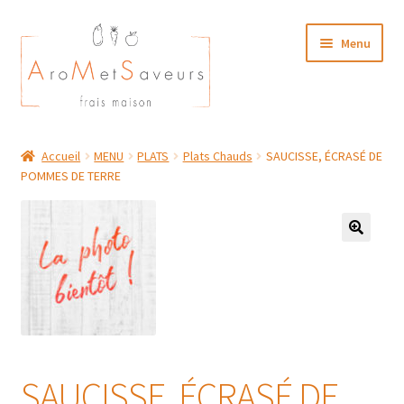
Aller
Aller
Menu
à
au
la
contenu
navigation
NOTRE CARTE TRAITEUR
Accueil
MENU
PLATS
Plats Chauds
SAUCISSE, ÉCRASÉ DE
POMMES DE TERRE
Plat du Jour/ Menu Week end
NOS BOUTIQUES
MON COMPTE
SAUCISSE, ÉCRASÉ DE