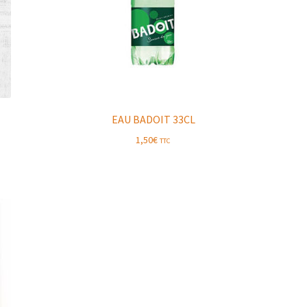
EAU BADOIT 33CL
1,50
€
TTC