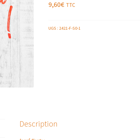
9,60
€
TTC
UGS :
2421-F-S0-1
Description