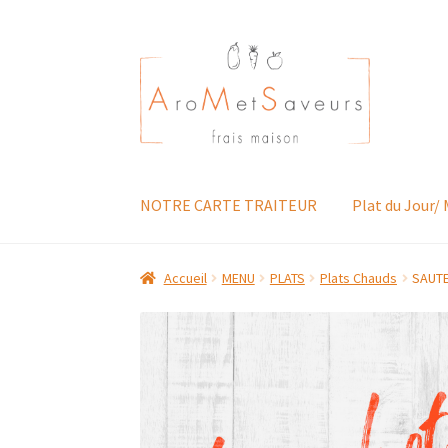
Aller
Aller
à
au
la
contenu
navigation
NOTRE CARTE TRAITEUR
Plat du Jour/
Accueil
MENU
PLATS
Plats Chauds
SAUTE