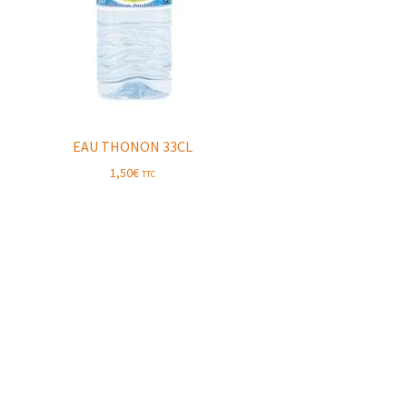
EAU THONON 33CL
1,50
€
TTC