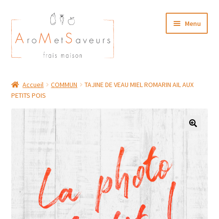
Aller
Aller
Menu
à
au
la
contenu
navigation
NOTRE CARTE TRAITEUR
Accueil
COMMUN
TAJINE DE VEAU MIEL ROMARIN AIL AUX
PETITS POIS
Plat du Jour/ Menu Week end
NOS BOUTIQUES
MON COMPTE