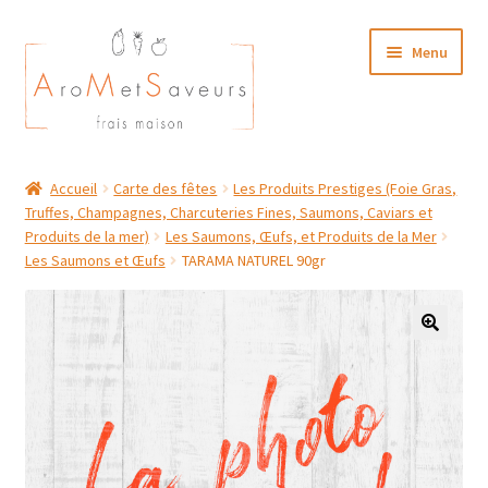
Aller
Aller
Menu
à
au
la
contenu
navigation
NOTRE CARTE TRAITEUR
Accueil
Carte des fêtes
Les Produits Prestiges (Foie Gras,
Truffes, Champagnes, Charcuteries Fines, Saumons, Caviars et
Plat du Jour/ Menu Week end
Produits de la mer)
Les Saumons, Œufs, et Produits de la Mer
Les Saumons et Œufs
TARAMA NATUREL 90gr
NOS BOUTIQUES
MON COMPTE