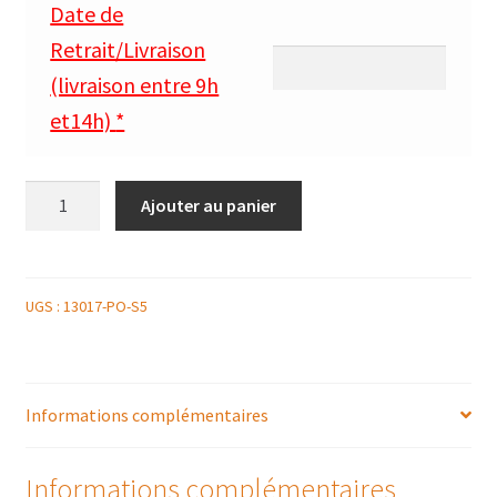
Date de
Retrait/Livraison
(livraison entre 9h
et14h)
*
quantité
Ajouter au panier
de
TARAMA
NATUREL
90gr
UGS :
13017-PO-S5
Informations complémentaires
Informations complémentaires