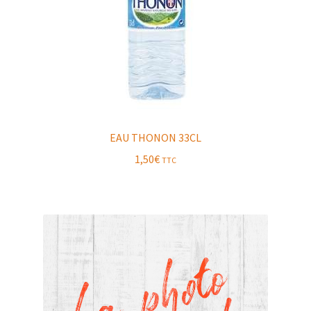
EAU THONON 33CL
1,50
€
TTC