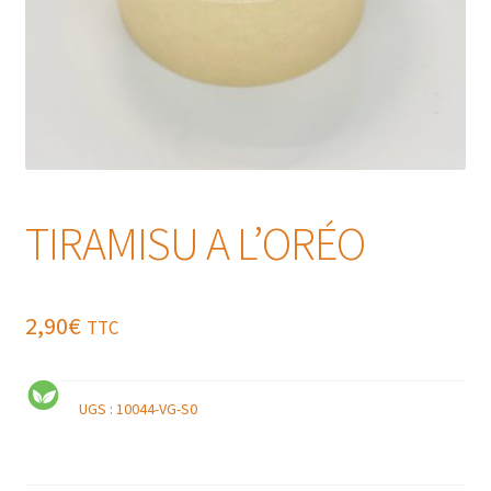
TIRAMISU A L’ORÉO
2,90
€
TTC
UGS :
10044-VG-S0