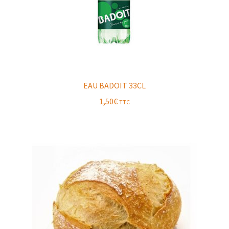
EAU BADOIT 33CL
1,50
€
TTC