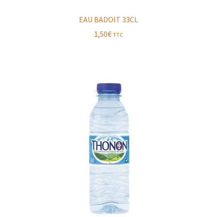
EAU BADOIT 33CL
1,50
€
TTC