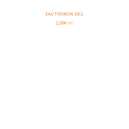
EAU THONON 33CL
1,50
€
TTC