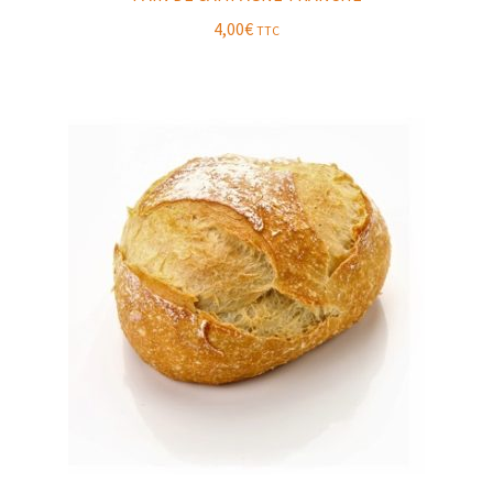
4,00
€
TTC