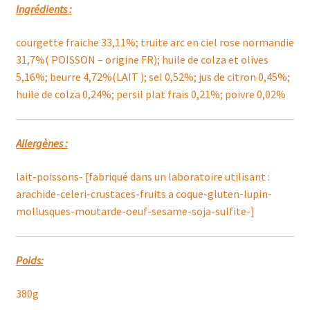
Ingrédients :
courgette fraiche 33,11%; truite arc en ciel rose normandie
31,7%( POISSON – origine FR); huile de colza et olives
5,16%; beurre 4,72%(LAIT ); sel 0,52%; jus de citron 0,45%;
huile de colza 0,24%; persil plat frais 0,21%; poivre 0,02%
Allergènes :
lait-poissons- [fabriqué dans un laboratoire utilisant :
arachide-celeri-crustaces-fruits a coque-gluten-lupin-
mollusques-moutarde-oeuf-sesame-soja-sulfite-]
Poids:
380g