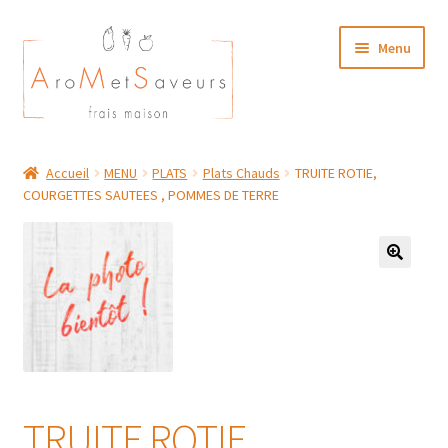
Aller
Aller
Menu
à
au
la
contenu
navigation
NOTRE CARTE TRAITEUR
Accueil
MENU
PLATS
Plats Chauds
TRUITE ROTIE,
COURGETTES SAUTEES , POMMES DE TERRE
Plat du Jour/ Menu Week end
NOS BOUTIQUES
MON COMPTE
TRUITE ROTIE,