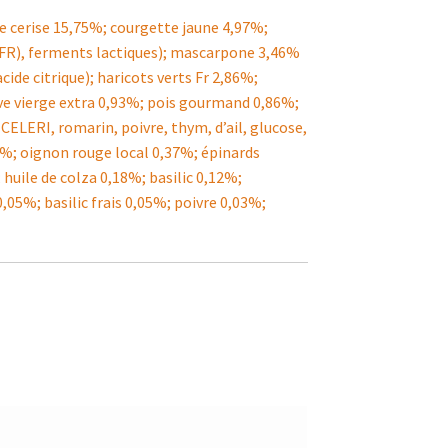
e cerise 15,75%; courgette jaune 4,97%;
FR), ferments lactiques); mascarpone 3,46%
acide citrique); haricots verts Fr 2,86%;
ive vierge extra 0,93%; pois gourmand 0,86%;
 CELERI, romarin, poivre, thym, d’ail, glucose,
45%; oignon rouge local 0,37%; épinards
 huile de colza 0,18%; basilic 0,12%;
05%; basilic frais 0,05%; poivre 0,03%;