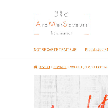
Aller
Aller
à
au
la
contenu
navigation
NOTRE CARTE TRAITEUR
Plat du Jour/
Accueil
COMMUN
VOLAILLE, FEVES ET COU