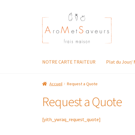
Aller
Aller
à
au
la
contenu
navigation
NOTRE CARTE TRAITEUR
Plat du Jour/
Accueil
Request a Quote
Request a Quote
[yith_ywraq_request_quote]