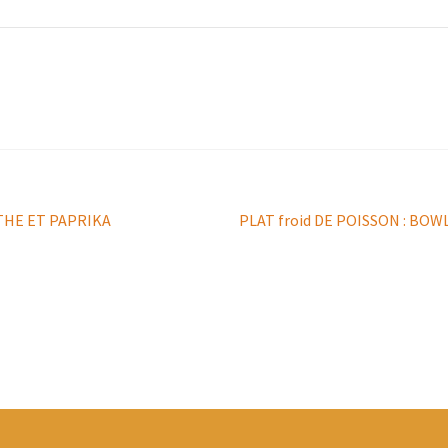
Article
HE ET PAPRIKA
PLAT froid DE POISSON : BO
suivant :