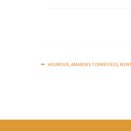
Navigation
Article
HOUMOUS, AMANDES TORREFIEES, MENT
précédent :
de
l’article