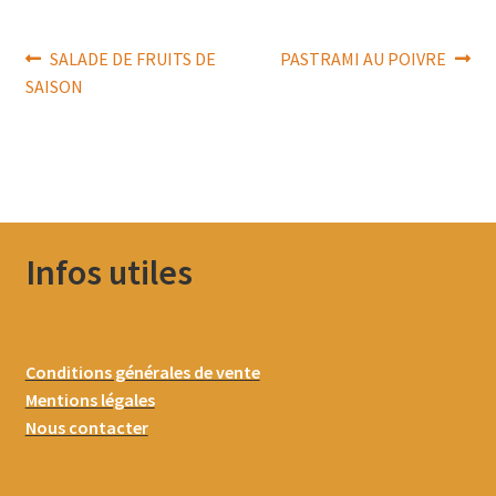
Navigation
Article
Article
SALADE DE FRUITS DE
PASTRAMI AU POIVRE
précédent :
suivant :
SAISON
de
l’article
Infos utiles
Conditions générales de vente
Mentions légales
Nous contacter