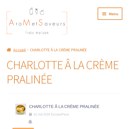
Aller
Aller
Menu
à
au
la
contenu
navigation
NOTRE CARTE TRAITEUR
Accueil
CHARLOTTE Â LA CRÈME PRALINÉE
Plat du Jour/ Menu Week end
CHARLOTTE Â LA CRÈME
NOS BOUTIQUES
PRALINÉE
MON COMPTE
CHARLOTTE Â LA CRÈME PRALINÉE
16
Juil
2026
Europe/Paris